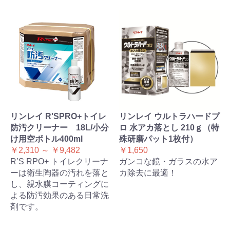
リンレイ R'SPRO+トイレ
リンレイ ウルトラハードプ
防汚クリーナー 18L/小分
ロ 水アカ落とし 210ｇ（特
け用空ボトル400ml
殊研磨パット1枚付）
￥2,310 ～ ￥9,482
￥1,650
R’S RPO+ トイレクリーナ
ガンコな鏡・ガラスの水ア
ーは衛生陶器の汚れを落と
カ除去に最適！
し、親水膜コーティングに
よる防汚効果のある日常洗
剤です。