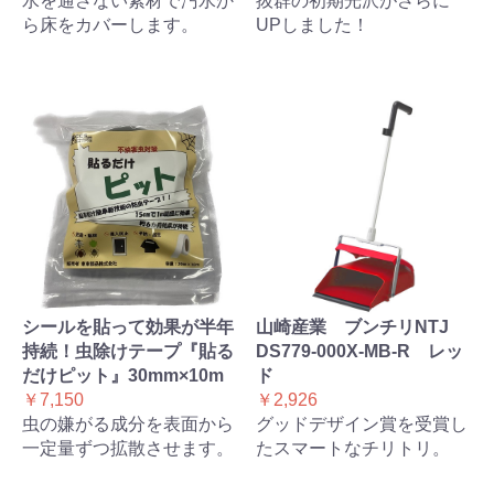
水を通さない素材で汚水か
抜群の初期光沢がさらに
ら床をカバーします。
UPしました！
シールを貼って効果が半年
山崎産業 ブンチリNTJ
持続！虫除けテープ『貼る
DS779-000X-MB-R レッ
だけピット』30mm×10m
ド
￥7,150
￥2,926
虫の嫌がる成分を表面から
グッドデザイン賞を受賞し
一定量ずつ拡散させます。
たスマートなチリトリ。