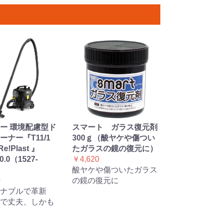
ー 環境配慮型ド
スマート ガラス復元剤
ーナー『T11/1
300ｇ（酸ヤケや傷つい
Re!Plast 』
たガラスの鏡の復元に）
10.0（1527-
￥4,620
酸ヤケや傷ついたガラス
0
の鏡の復元に
ナブルで革新
で丈夫、しかも