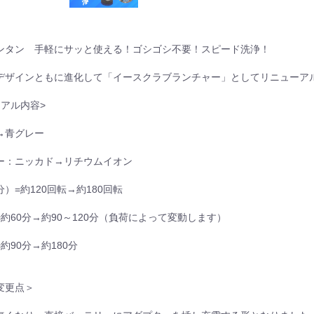
ンタン 手軽にサッと使える！ゴシゴシ不要！スピード洗浄！
デザインともに進化して「イースクラブランチャー」としてリニューア
ーアル内容>
→青グレー
ー：ニッカド→リチウムイオン
）=約120回転→約180回転
約60分→約90～120分（負荷によって変動します）
約90分→約180分
変更点＞