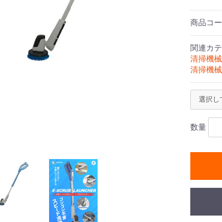
商品コ
関連カテ
清掃機械
清掃機械
ム
キューム
プ
シャー
式モップ
イヤー
ッチメント
布
式用)
数量
ス