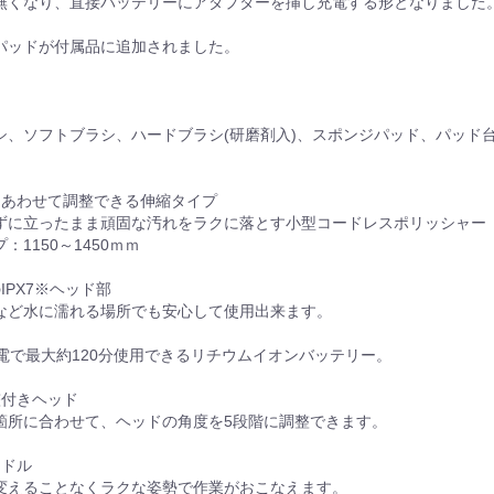
無くなり、直接バッテリーにアダプターを挿し充電する形となりました
パッドが付属品に追加されました。
】
シ、ソフトブラシ、ハードブラシ(研磨剤入)、スポンジパッド、パッド
にあわせて調整できる伸縮タイプ
ずに立ったまま頑固な汚れをラクに落とす小型コードレスポリッシャー
：1150～1450ｍｍ
IPX7※ヘッド部
など水に濡れる場所でも安心して使用出来ます。
充電で最大約120分使用できるリチウムイオンバッテリー。
整付きヘッド
箇所に合わせて、ヘッドの角度を5段階に調整できます。
ンドル
変えることなくラクな姿勢で作業がおこなえます。