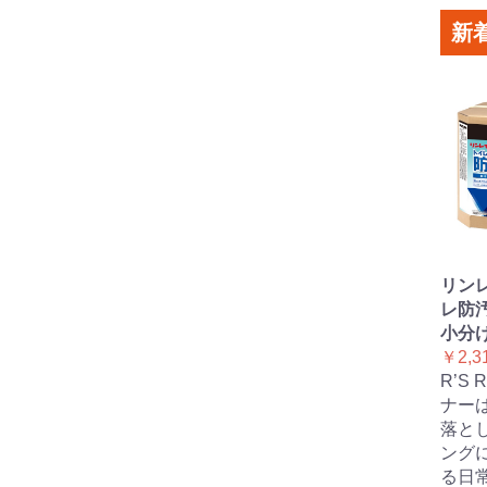
新
リンレ
レ防汚
小分け
￥2,3
R’S
ナー
落と
ング
る日