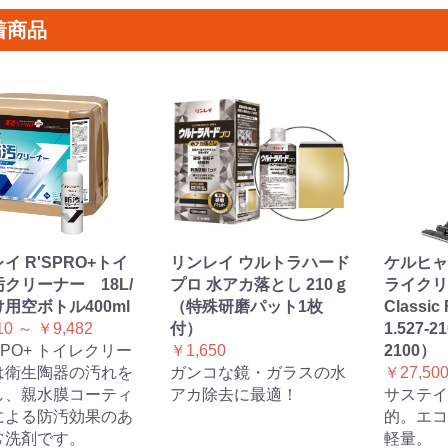
着商品
イ R'SPRO+トイ
リンレイ ウルトラハード
ケルヒャ
クリーナー 18L/
プロ 水アカ落とし 210ｇ
ライクリ
用空ボトル400ml
（特殊研磨パット1枚
Classic 
10 ～ ￥9,482
付）
1.527-2
 RPO+ トイレクリー
￥1,650
2100）
は衛生陶器の汚れを
ガンコな鏡・ガラスの水
￥27,50
し、親水膜コーティ
アカ除去に最適！
サステイ
による防汚効果のあ
的。エコ
常洗剤です。
軽量。