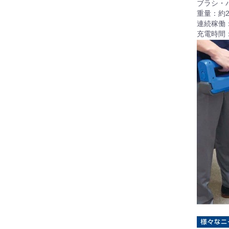
ブラシ・
重量：約
連続稼働：
充電時間：