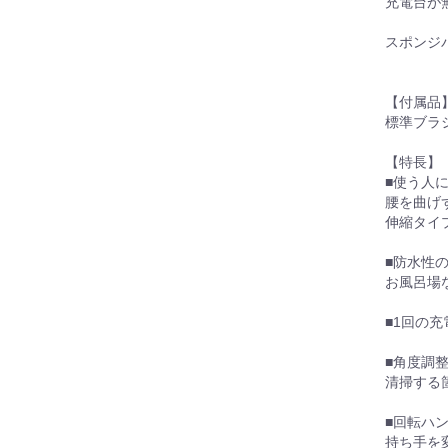
充電台が
スポンジ
【付属品
標準ブラ
【特長】
■使う人
腰を曲げ
伸縮タイプ
■防水性の
お風呂場
■1回の
■角度調
清掃する
■回転ハ
持ち手を