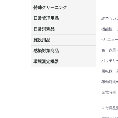
洗剤
道具
バスクリーナー
カビ取り剤
スポンジ
特殊クリーニング
エアコン
外壁
石材
洗浄
道具
日常管理用品
誰でもカ
クリーナー
洗濯用洗剤
油汚れ落とし
サビ取り剤
タバコ専用消臭
機能性・
日常消耗品
トイレットペーパー
ペーパータオル
便座除菌クリーナー
ポリ袋
<リニュ
施設用品
くず入れ
傘立
灰皿
ベンチ
マット・他
色：赤黒
感染対策商品
手袋
うがい薬
除菌洗剤
手洗い石鹸
手指消毒
おう吐物
マスク
バッテリ
環境測定機器
空気環境測定器
粉じん計
風速計
温湿度計
残留塩素測定器
回転数（分
稼働時間=
充電時間=
＜付属品