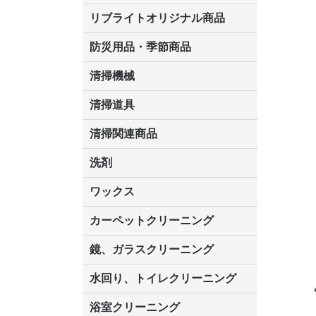
リブライトオリジナル商品
マーベラスiL
LLオレンジクリーナー
LL油脂専用クリーナー
LLワックスモップ
LL-21
防災用品・季節商品
清掃機械
掃除機
掃除機用紙パック
カーペット用マシン
吸水機
送風機
ポリッシャー
高圧洗浄機
ドライバキュー
アップライトバ
コードレスタイ
階段用
スタンダード
高速回転
ハンディポリッ
関連商品
清掃道具
ほうき
ちりとり
モップ及び関連品
モップ
ハードフロア用ダストモップ
その他
ワンタッチ
水切りドラ
その他アタ
関連商品
ワックス塗
清掃関連商品
(ワンタッチ
ダストカート
台車
移動式バレット
脚立
モップハンガー
サインボード
光沢計
カーペット汚染度計
洗剤
床用表面洗浄剤
ハクリ剤
厨房用
工場用
石材用
サビ用
木材用
タイル用
外壁用
壁面用
手あか用
病院用
除菌用
ワックス
樹脂ワックス
半樹脂ワックス
中性ワックス
病院用ワックス
フローリング用
石材用
木床用
その他
シーバイエス
ペンギンワック
リンレイ
スイショウ
ユシロ
コニシ
その他
カーペットクリーニング
洗剤
ブラシ
パット
その他
ガム除去剤
シミ抜き剤
鏡、ガラスクリーニング
ガラスワイパー
シャンパー(ウオッシャー)
ガラススクイジー
ケレン
ツールホルダー
洗剤
天井・高所作業
うろこ取り
水回り、トイレクリーニング
洗剤
尿石除去剤
水アカ除去剤
排水管つまり除去剤
消臭・防臭剤
道具
ブラシ
ラバーカップ
水アカ除去
浴室クリーニング