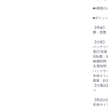
■4種類
■ポリッ
【用途】
隅・壁際
【仕様】
バッテリ
電圧/容量：1
回転数：約
稼働時間：
充電時間：
パッドサ
本体サイズ
重量：約
【付属品
ー
【商品仕
本体サイズ：