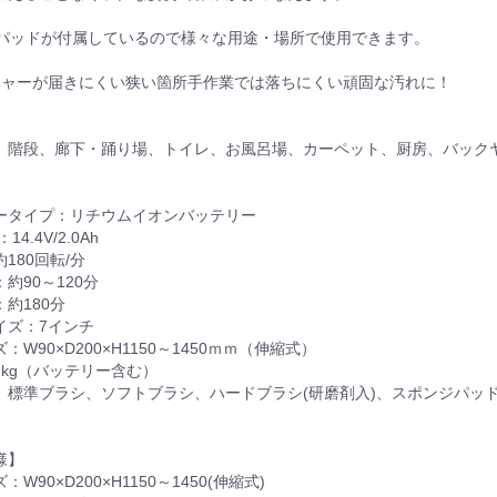
のパッドが付属しているので様々な用途・場所で使用できます。
シャーが届きにくい狭い箇所手作業では落ちにくい頑固な汚れに！
、階段、廊下・踊り場、トイレ、お風呂場、カーペット、厨房、バック
ータイプ：リチウムイオンバッテリー
4.4V/2.0Ah
180回転/分
約90～120分
約180分
イズ：7インチ
：W90×D200×H1150～1450ｍｍ（伸縮式）
2kg（バッテリー含む）
】標準ブラシ、ソフトブラシ、ハードブラシ(研磨剤入)、スポンジパッ
様】
W90×D200×H1150～1450(伸縮式)