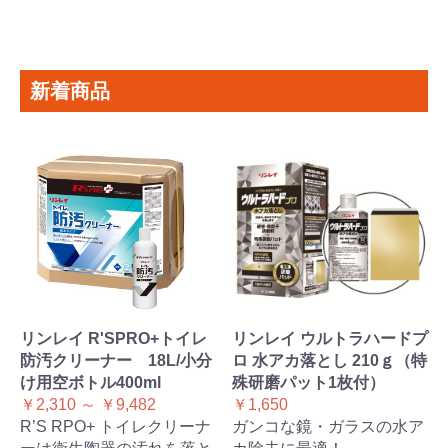
新着商品
リンレイ R'SPRO+トイレ
リンレイ ウルトラハードプ
防汚クリーナー 18L/小分
ロ 水アカ落とし 210ｇ（特
け用空ボトル400ml
殊研磨パット1枚付）
￥2,310 ～ ￥9,482
￥1,650
R’S RPO+ トイレクリーナ
ガンコな鏡・ガラスの水ア