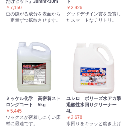
だけピット』30mm×10m
ド
￥7,150
￥2,926
虫の嫌がる成分を表面から
グッドデザイン賞を受賞し
一定量ずつ拡散させます。
たスマートなチリトリ。
ミッケル化学 高密着スト
ユシロ ポリーズ水アカ撃
ロングコート 5kg
退酸性水回りクリーナー
￥5,445
4L
ワックスが密着しにくい床
￥2,678
材に最適です。
水回りをキラッと磨き上げ