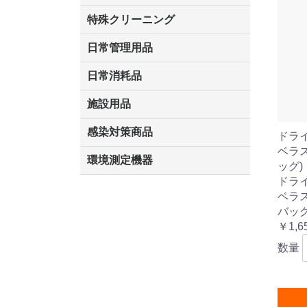
洗剤
道具
バスクリーナー
カビ取り剤
スポンジ
特殊クリーニング
エアコン
外壁
石材
洗浄
道具
日常管理用品
クリーナー
洗濯用洗剤
油汚れ落とし
サビ取り剤
タバコ専用消臭
日常消耗品
トイレットペーパー
ペーパータオル
便座除菌クリーナー
ポリ袋
施設用品
くず入れ
傘立
灰皿
ベンチ
マット・他
感染対策商品
ドラ
ベラス
手袋
うがい薬
除菌洗剤
手洗い石鹸
手指消毒
おう吐物
マスク
環境測定機器
ッグ)
ドラ
空気環境測定器
粉じん計
風速計
温湿度計
残留塩素測定器
ベラス
バッグ
￥1,6
数量