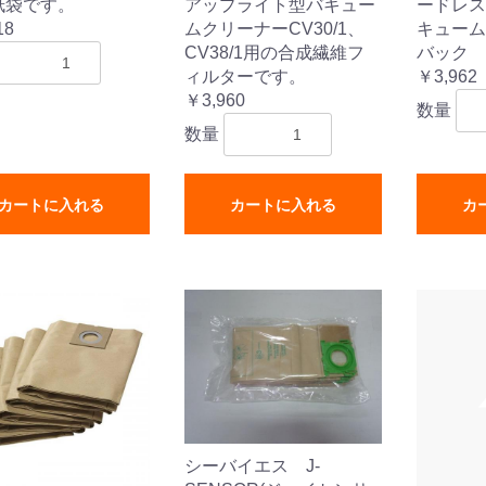
紙袋です。
アップライト型バキュー
ードレス
18
ムクリーナーCV30/1、
キューム
CV38/1用の合成繊維フ
バック
ィルターです。
￥3,962
￥3,960
数量
数量
カートに入れる
カートに入れる
カ
シーバイエス J-