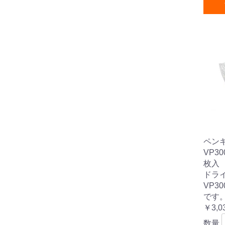
ペン
VP3
枚入
ドラ
VP3
です
￥3,0
数量