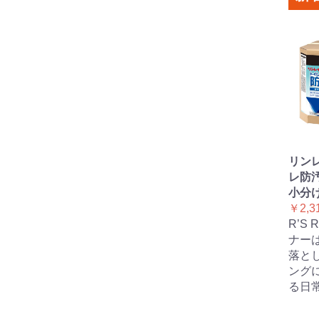
リンレ
レ防汚
小分け
￥2,3
R’S
ナー
落と
ング
る日