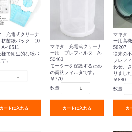
タ 充電式クリーナ
マキタ 
 抗菌紙パック 10
ー用高機
ム
キューム
プ
シャー
マキタ 充電式クリーナ
-48511
58207
ー用 プレフィルタ A-
仕様で衛生的な紙パ
従来の不
式モップ
イヤー
ッチメント
布
50463
です。
プレフィ
式用)
モーターを保護するため
わせ、さ
の筒状フィルタです。
りました
￥770
￥880
数量
数量
ス
カートに入れる
カートに入れる
カ