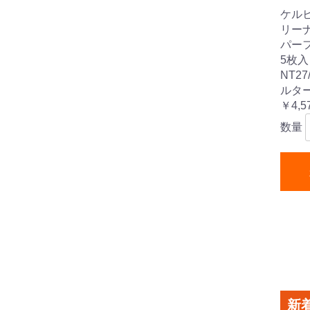
ケル
リーナ
パー
5枚入 
NT2
ルタ
￥4,5
数量
新