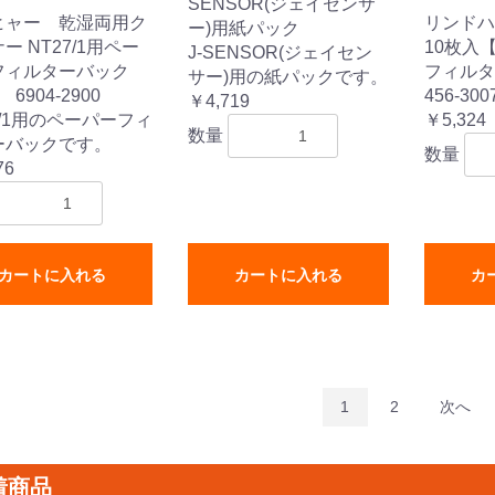
SENSOR(ジェイセンサ
ヒャー 乾湿両用ク
リンドハ
ー)用紙パック
ー NT27/1用ペー
10枚入
J-SENSOR(ジェイセン
フィルターバック
フィルタ
サー)用の紙パックです。
6904-2900
456-300
￥4,719
7/1用のペーパーフィ
￥5,324
数量
ーバックです。
数量
76
カートに入れる
カートに入れる
カ
1
2
次へ
着商品