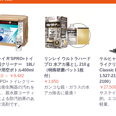
イ R'SPRO+トイ
リンレイ ウルトラハード
ケルヒャ
クリーナー 18L/
プロ 水アカ落とし 210ｇ
ライクリ
用空ボトル400ml
（特殊研磨パット1枚
Classic 
10 ～ ￥9,482
付）
1.527-2
 RPO+ トイレクリー
￥1,650
2100）
は衛生陶器の汚れを
ガンコな鏡・ガラスの水
￥27,50
し、親水膜コーティ
アカ除去に最適！
サステイ
による防汚効果のあ
的。エコ
常洗剤です。
軽量。