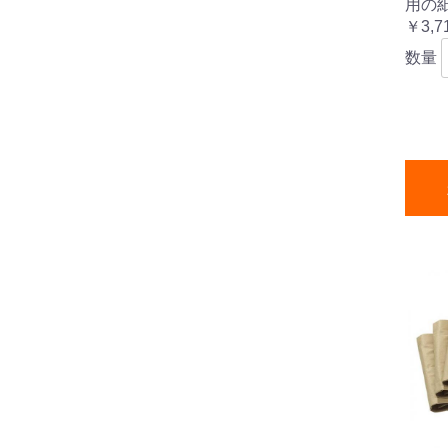
用の
￥3,7
数量