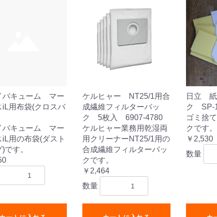
イバキューム マー
ケルヒャー NT25/1用合
日立 紙
iL用布袋(クロスバ
成繊維フィルターバッ
ク SP-
ク 5枚入 6907-4780
ゴミ捨て
イバキューム マー
ケルヒャー業務用乾湿両
クです。
iL用の布袋(ダスト
用クリーナーNT25/1用の
￥2,530
)です。
合成繊維フィルターバッ
数量
50
クです。
￥2,464
数量