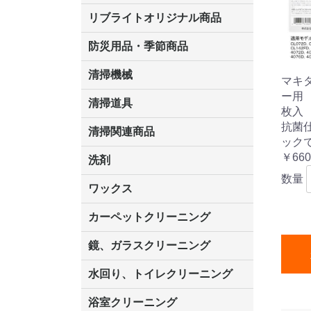
リブライトオリジナル商品
マーベラスiL
LLオレンジクリーナー
LL油脂専用クリーナー
LLワックスモップ
LL-21
防災用品・季節商品
清掃機械
マキ
ー用
掃除機
掃除機用紙パック
カーペット用マシン
吸水機
送風機
ポリッシャー
高圧洗浄機
ドライバキュー
アップライトバ
コードレスタイ
階段用
スタンダード
高速回転
ハンディポリッ
関連商品
清掃道具
枚入 A
抗菌
ほうき
ちりとり
モップ及び関連品
モップ
ハードフロア用ダストモップ
その他
ワンタッチ
水切りドラ
その他アタ
関連商品
ワックス塗
清掃関連商品
ック
(ワンタッチ
ダストカート
台車
移動式バレット
脚立
モップハンガー
サインボード
光沢計
カーペット汚染度計
￥660
洗剤
数量
床用表面洗浄剤
ハクリ剤
厨房用
工場用
石材用
サビ用
木材用
タイル用
外壁用
壁面用
手あか用
病院用
除菌用
ワックス
樹脂ワックス
半樹脂ワックス
中性ワックス
病院用ワックス
フローリング用
石材用
木床用
その他
シーバイエス
ペンギンワック
リンレイ
スイショウ
ユシロ
コニシ
その他
カーペットクリーニング
洗剤
ブラシ
パット
その他
ガム除去剤
シミ抜き剤
鏡、ガラスクリーニング
ガラスワイパー
シャンパー(ウオッシャー)
ガラススクイジー
ケレン
ツールホルダー
洗剤
天井・高所作業
うろこ取り
水回り、トイレクリーニング
洗剤
尿石除去剤
水アカ除去剤
排水管つまり除去剤
消臭・防臭剤
道具
ブラシ
ラバーカップ
水アカ除去
浴室クリーニング