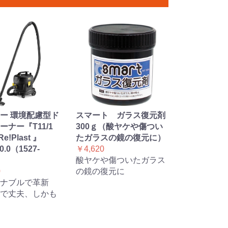
ー 環境配慮型ド
スマート ガラス復元剤
ーナー『T11/1
300ｇ（酸ヤケや傷つい
Re!Plast 』
たガラスの鏡の復元に）
10.0（1527-
￥4,620
酸ヤケや傷ついたガラス
0
の鏡の復元に
ナブルで革新
で丈夫、しかも