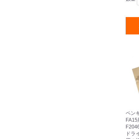
ペン
FA1
F204
ドライ