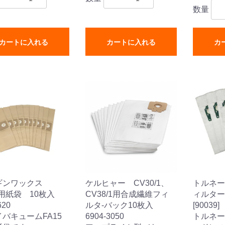
数量
カートに入れる
カートに入れる
カ
ギンワックス
ケルヒャー CV30/1、
トルネー
5用紙袋 10枚入
CV38/1用合成繊維フィ
ィルター
620
ルタ-バック10枚入
[90039]
バキュームFA15
6904-3050
トルネード