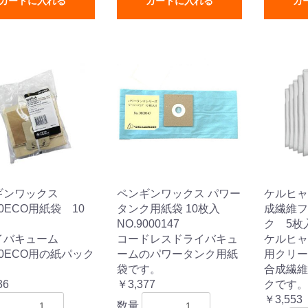
カートに入れる
カートに入れる
カ
ギンワックス
ペンギンワックス パワー
ケルヒャ
00ECO用紙袋 10
タンク用紙袋 10枚入
成繊維フ
NO.9000147
ク 5枚入
イバキューム
コードレスドライバキュ
ケルヒャ
00ECO用の紙パック
ームのパワータンク用紙
用クリー
。
袋です。
合成繊維
36
￥3,377
クです。
￥3,553
数量