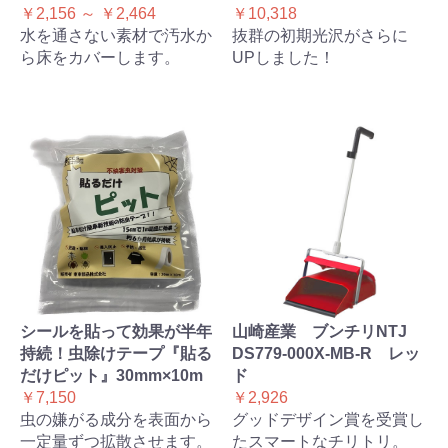
￥2,156 ～ ￥2,464
￥10,318
水を通さない素材で汚水か
抜群の初期光沢がさらに
ら床をカバーします。
UPしました！
シールを貼って効果が半年
山崎産業 ブンチリNTJ
持続！虫除けテープ『貼る
DS779-000X-MB-R レッ
だけピット』30mm×10m
ド
￥7,150
￥2,926
虫の嫌がる成分を表面から
グッドデザイン賞を受賞し
一定量ずつ拡散させます。
たスマートなチリトリ。