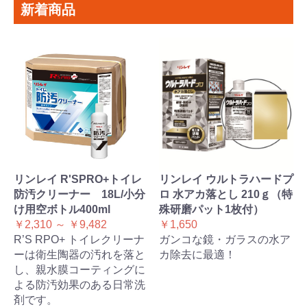
新着商品
リンレイ R'SPRO+トイレ
リンレイ ウルトラハードプ
防汚クリーナー 18L/小分
ロ 水アカ落とし 210ｇ（特
け用空ボトル400ml
殊研磨パット1枚付）
￥2,310 ～ ￥9,482
￥1,650
R’S RPO+ トイレクリーナ
ガンコな鏡・ガラスの水ア
ーは衛生陶器の汚れを落と
カ除去に最適！
し、親水膜コーティングに
よる防汚効果のある日常洗
剤です。