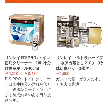
リンレイ R'SPRO+トイレ
リンレイ ウルトラハードプ
防汚クリーナー 18L/小分
ロ 水アカ落とし 210ｇ（特
け用空ボトル400ml
殊研磨パット1枚付）
￥2,310 ～ ￥9,482
￥1,650
R’S RPO+ トイレクリーナ
ガンコな鏡・ガラスの水ア
ーは衛生陶器の汚れを落と
カ除去に最適！
し、親水膜コーティングに
よる防汚効果のある日常洗
剤です。