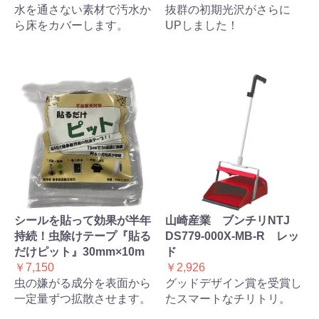
水を通さない素材で汚水か
抜群の初期光沢がさらに
ら床をカバーします。
UPしました！
シールを貼って効果が半年
山崎産業 ブンチリNTJ
持続！虫除けテープ『貼る
DS779-000X-MB-R レッ
だけピット』30mm×10m
ド
￥7,150
￥2,926
虫の嫌がる成分を表面から
グッドデザイン賞を受賞し
一定量ずつ拡散させます。
たスマートなチリトリ。