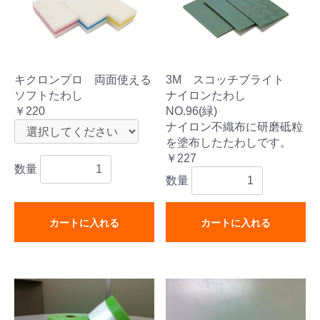
キクロンプロ 両面使える
3M スコッチブライト
ソフトたわし
ナイロンたわし
￥220
NO.96(緑)
ナイロン不織布に研磨砥粒
を塗布したたわしです。
￥227
数量
数量
カートに入れる
カートに入れる