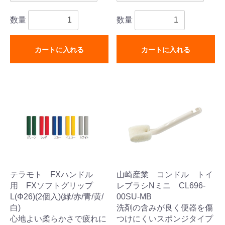
数量
数量
カートに入れる
カートに入れる
テラモト FXハンドル
山崎産業 コンドル トイ
用 FXソフトグリップ
レブラシNミニ CL696-
L(Φ26)(2個入)(緑/赤/青/黄/
00SU-MB
白)
洗剤の含みが良く便器を傷
心地よい柔らかさで疲れに
つけにくいスポンジタイプ