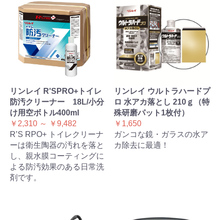
リンレイ R'SPRO+トイレ
リンレイ ウルトラハードプ
防汚クリーナー 18L/小分
ロ 水アカ落とし 210ｇ（特
け用空ボトル400ml
殊研磨パット1枚付）
￥2,310 ～ ￥9,482
￥1,650
R’S RPO+ トイレクリーナ
ガンコな鏡・ガラスの水ア
ーは衛生陶器の汚れを落と
カ除去に最適！
し、親水膜コーティングに
よる防汚効果のある日常洗
剤です。