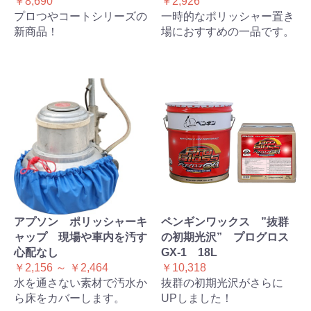
￥8,690
￥2,926
プロつやコートシリーズの
一時的なポリッシャー置き
新商品！
場におすすめの一品です。
アプソン ポリッシャーキ
ペンギンワックス ”抜群
ャップ 現場や車内を汚す
の初期光沢” プログロス
心配なし
GX-1 18L
￥2,156 ～ ￥2,464
￥10,318
水を通さない素材で汚水か
抜群の初期光沢がさらに
ら床をカバーします。
UPしました！