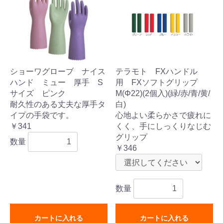
ショーワグローブ ナイス
テラモト FXハンドル
ハンド ミュー 厚手 S
用 FXソフトグリップ
サイズ ピンク
M(Φ22)(2個入)(緑/赤/青/黄/
耐久性のある丈夫な厚手タ
白)
イプの手袋です。
心地よい柔らかさで疲れに
￥341
くく、手にしっくりなじむ
グリップ
数量
￥346
数量
カートに入れる
カートに入れる