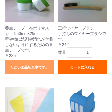
養生テープ 布ポリマス
三行ワイヤーブラシ
カ- 550mm×25m
手持ちのワイヤーブラシで
壁や物に洗剤や汚れが付着
す。
しないようにするための養
￥242
生テープです。
数量
￥235
ただいま品切れ中です。
カートに入れる