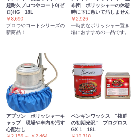
超耐久プロつやコート0(ゼ
布団 ポリッシャーの休憩
ロ)HG 18L
時に下に敷いて汚しません
￥8,690
￥2,926
プロつやコートシリーズの
一時的なポリッシャー置き
新商品！
場におすすめの一品です。
アプソン ポリッシャーキ
ペンギンワックス ”抜群
ャップ 現場や車内を汚す
の初期光沢” プログロス
心配なし
GX-1 18L
￥2,156 ～ ￥2,464
￥10,318