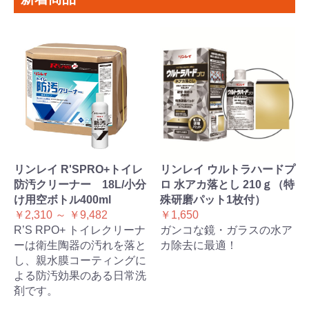
リンレイ R'SPRO+トイレ
リンレイ ウルトラハードプ
防汚クリーナー 18L/小分
ロ 水アカ落とし 210ｇ（特
け用空ボトル400ml
殊研磨パット1枚付）
￥2,310 ～ ￥9,482
￥1,650
R’S RPO+ トイレクリーナ
ガンコな鏡・ガラスの水ア
ーは衛生陶器の汚れを落と
カ除去に最適！
し、親水膜コーティングに
よる防汚効果のある日常洗
剤です。