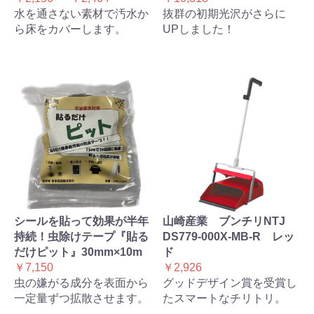
水を通さない素材で汚水か
抜群の初期光沢がさらに
ら床をカバーします。
UPしました！
シールを貼って効果が半年
山崎産業 ブンチリNTJ
持続！虫除けテープ『貼る
DS779-000X-MB-R レッ
だけピット』30mm×10m
ド
￥7,150
￥2,926
虫の嫌がる成分を表面から
グッドデザイン賞を受賞し
一定量ずつ拡散させます。
たスマートなチリトリ。