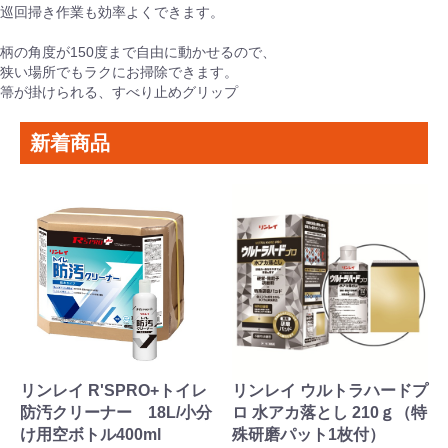
巡回掃き作業も効率よくできます。
柄の角度が150度まで自由に動かせるので、
狭い場所でもラクにお掃除できます。
箒が掛けられる、すべり止めグリップ
新着商品
リンレイ R'SPRO+トイレ
リンレイ ウルトラハードプ
防汚クリーナー 18L/小分
ロ 水アカ落とし 210ｇ（特
け用空ボトル400ml
殊研磨パット1枚付）