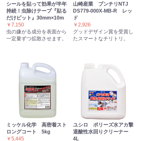
シールを貼って効果が半年
山崎産業 ブンチリNTJ
持続！虫除けテープ『貼る
DS779-000X-MB-R レッ
だけピット』30mm×10m
ド
￥7,150
￥2,926
虫の嫌がる成分を表面から
グッドデザイン賞を受賞し
一定量ずつ拡散させます。
たスマートなチリトリ。
ミッケル化学 高密着スト
ユシロ ポリーズ水アカ撃
ロングコート 5kg
退酸性水回りクリーナー
￥5,445
4L