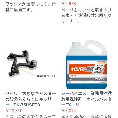
ワックスが密着しにくい床
￥2,678
材に最適です。
水回りをキラッと磨き上げ
る水アカ撃退酸性水回りク
リーナー。
セイワ 大きなキャスター
シーバイエス 業務用油汚
の段差らくらく缶キャリ
れ用洗浄剤 オイルバスタ
ー PK-75USET0
ーEX 5L
￥13,310
￥3,014
デコボコの床でもスムーズ
頑固な油汚れも簡単に徹底