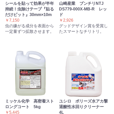
シールを貼って効果が半年
山崎産業 ブンチリNTJ
持続！虫除けテープ『貼る
DS779-000X-MB-R レッ
だけピット』30mm×10m
ド
￥7,150
￥2,926
虫の嫌がる成分を表面から
グッドデザイン賞を受賞し
一定量ずつ拡散させます。
たスマートなチリトリ。
ミッケル化学 高密着スト
ユシロ ポリーズ水アカ撃
ロングコート 5kg
退酸性水回りクリーナー
￥5,445
4L