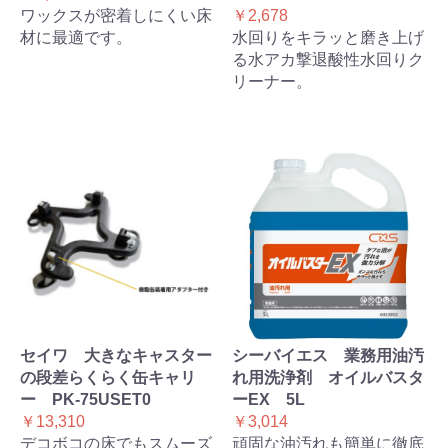
ワックスが密着しにくい床
￥2,678
材に最適です。
水回りをキラッと磨き上げ
る水アカ撃退酸性水回りク
リーナー。
セイワ 大きなキャスター
シーバイエス 業務用油汚
の段差らくらく缶キャリ
れ用洗浄剤 オイルバスタ
ー PK-75USET0
ーEX 5L
￥13,310
￥3,014
デコボコの床でもスムーズ
頑固な油汚れも簡単に徹底