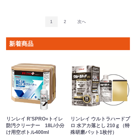
1
2
次へ
新着商品
リンレイ R'SPRO+トイレ
リンレイ ウルトラハードプ
防汚クリーナー 18L/小分
ロ 水アカ落とし 210ｇ（特
け用空ボトル400ml
殊研磨パット1枚付）