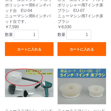
ポリッシャー用6インチパ
ポリッシャー用7インチ床
ッド台 EU-04
ブラシ EU-07
ニューマシン用6インチパ
ニューマシン用7インチ床
ッド台です。
ブラシ
￥7,590
￥8,030
数量
数量
カートに入れる
カートに入れる
ニューユニマシン ハンド
ニューユニマシン ハンド