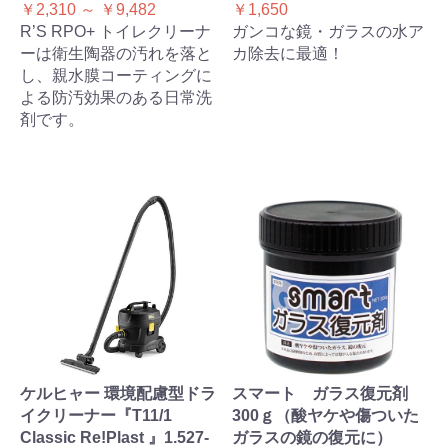
￥2,310 ～ ￥9,482
￥1,650
R’S RPO+ トイレクリーナ
ガンコな鏡・ガラスの水ア
ーは衛生陶器の汚れを落と
カ除去に最適！
し、親水膜コーティングに
よる防汚効果のある日常洗
剤です。
ケルヒャー 環境配慮型ドラ
スマート ガラス復元剤
イクリーナー『T11/1
300ｇ（酸ヤケや傷ついた
Classic Re!Plast 』1.527-
ガラスの鏡の復元に）