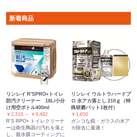
新着商品
リンレイ R'SPRO+トイレ
リンレイ ウルトラハードプ
防汚クリーナー 18L/小分
ロ 水アカ落とし 210ｇ（特
け用空ボトル400ml
殊研磨パット1枚付）
￥2,310 ～ ￥9,482
￥1,650
R’S RPO+ トイレクリーナ
ガンコな鏡・ガラスの水ア
ーは衛生陶器の汚れを落と
カ除去に最適！
し、親水膜コーティングに