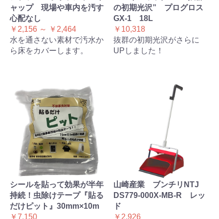
ャップ 現場や車内を汚す
の初期光沢” プログロス
心配なし
GX-1 18L
￥2,156 ～ ￥2,464
￥10,318
水を通さない素材で汚水か
抜群の初期光沢がさらに
ら床をカバーします。
UPしました！
シールを貼って効果が半年
山崎産業 ブンチリNTJ
持続！虫除けテープ『貼る
DS779-000X-MB-R レッ
だけピット』30mm×10m
ド
￥7,150
￥2,926