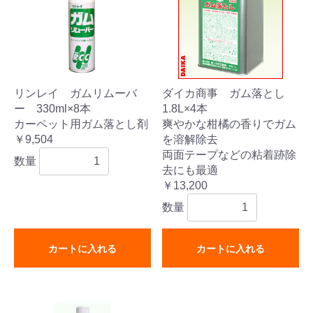
リンレイ ガムリムーバ
ダイカ商事 ガム落とし
ー 330ml×8本
1.8L×4本
カーペット用ガム落とし剤
爽やかな柑橘の香りでガム
￥9,504
を溶解除去
両面テープなどの粘着跡除
数量
去にも最適
￥13,200
数量
カートに入れる
カートに入れる