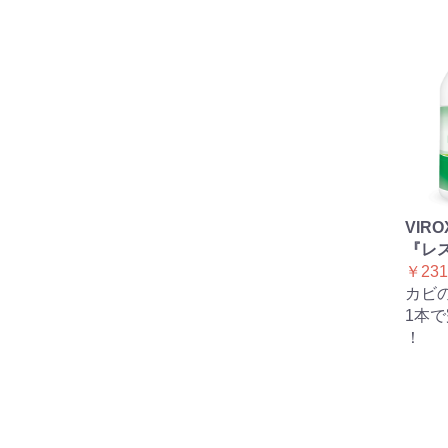
VIR
『レ
￥231
カビ
1本
！