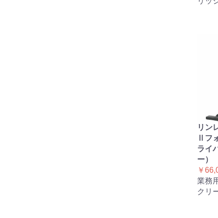
リッ
リンレ
Ⅱフ
ライ
ー）
￥66,
業務
クリ