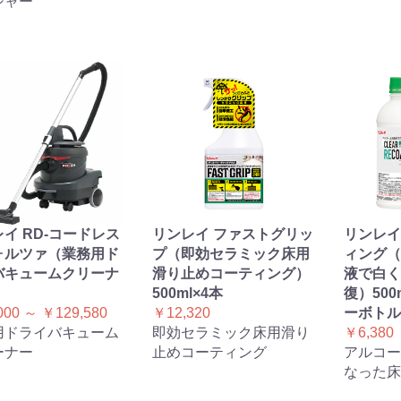
シャー
イ RD-コードレス
リンレイ ファストグリッ
リンレイ
ォルツァ（業務用ド
プ（即効セラミック床用
ィング（
バキュームクリーナ
滑り止めコーティング）
液で白く
500ml×4本
復）500
000 ～ ￥129,580
￥12,320
ーボトル 
用ドライバキューム
即効セラミック床用滑り
￥6,380
ーナー
止めコーティング
アルコー
なった床