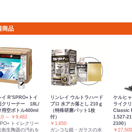
着商品
イ R'SPRO+トイ
リンレイ ウルトラハード
ケルヒャ
クリーナー 18L/
プロ 水アカ落とし 210ｇ
ライクリ
用空ボトル400ml
（特殊研磨パット1枚
Classic 
10 ～ ￥9,482
付）
1.527-2
 RPO+ トイレクリー
￥1,650
2100）
は衛生陶器の汚れを
ガンコな鏡・ガラスの水
￥27,50