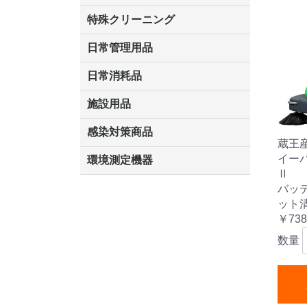
洗剤
道具
バスクリーナー
カビ取り剤
スポンジ
特殊クリーニング
エアコン
外壁
石材
洗浄
道具
日常管理用品
クリーナー
洗濯用洗剤
油汚れ落とし
サビ取り剤
タバコ専用消臭
日常消耗品
トイレットペーパー
ペーパータオル
便座除菌クリーナー
ポリ袋
施設用品
くず入れ
傘立
灰皿
ベンチ
マット・他
感染対策商品
蔵王
手袋
うがい薬
除菌洗剤
手洗い石鹸
手指消毒
おう吐物
マスク
イーパ
環境測定機器
Ⅱ
空気環境測定器
粉じん計
風速計
温湿度計
残留塩素測定器
バッ
ット
￥738
数量