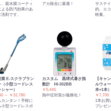
し、親水膜コーティ
アカ除去に最適！
サステイ
による防汚効果のあ
的。エコ
常洗剤です。
軽量。
業 E-スクラブラン
カスタム 黒球式暑さ指
【キャン
ー（小型コードレス
数計 HI-302BB
ルウォー
ッシャー）
￥5,445
本+1本
60 ～ ￥32,780
熱中症対策が義務化！
￥7,700
もカンタン！手軽に
1本お買
る小型コードレスポ
プレゼン