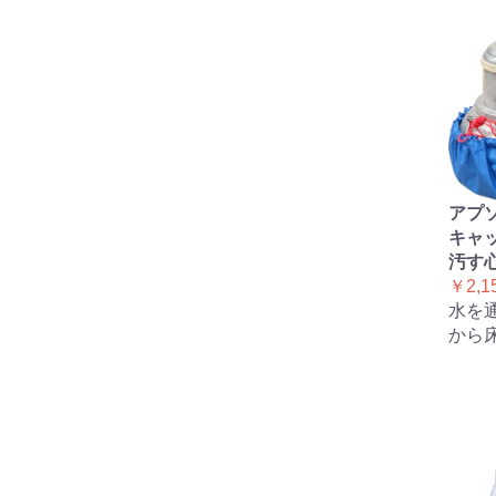
アプ
キャ
汚す
￥2,1
水を
から