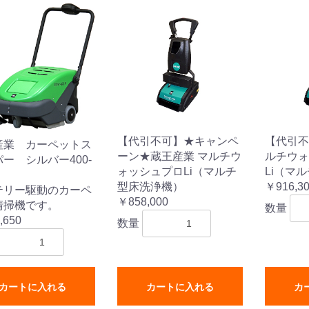
【代引不可】★キャンペ
【代引不
産業 カーペットス
ーン★蔵王産業 マルチウ
ルチウォ
ー シルバー400-
ォッシュプロLi（マルチ
Li（マ
型床洗浄機）
￥916,3
テリー駆動のカーペ
￥858,000
清掃機です。
数量
,650
数量
カートに入れる
カートに入れる
カ