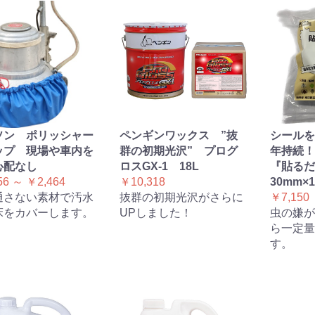
ソン ポリッシャー
ペンギンワックス ”抜
シールを
ップ 現場や車内を
群の初期光沢” プログ
年持続！
心配なし
ロスGX-1 18L
『貼るだ
56 ～ ￥2,464
￥10,318
30mm×
通さない素材で汚水
抜群の初期光沢がさらに
￥7,150
床をカバーします。
UPしました！
虫の嫌が
ら一定量
す。