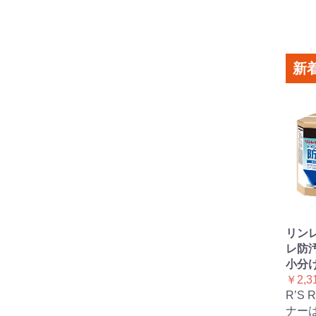
新
リンレ
レ防汚
小分け
￥2,3
R’S
ナー