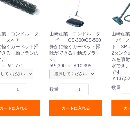
産業 コンドル タ
山崎産業 コンドル タ
山崎産業
ー スペア
ービー CS-300/CS-500
ーパース
ム
キューム
プ
シャー
に軽くカーペット掃
静かに軽くカーペット掃
ト SP-2
できる手動ブラシの
除ができる手動式ブラ
2タンク
式モップ
イヤー
ッチメント
布
ア。
シ。
ムを噴射
式用)
 ～ ￥1,771
￥5,390 ～ ￥10,395
水でき、
です
￥137,5
数量
数量
ス
カートに入れる
カートに入れる
カ