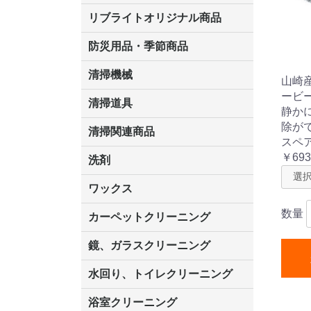
リブライトオリジナル商品
マーベラスiL
LLオレンジクリーナー
LL油脂専用クリーナー
LLワックスモップ
LL-21
防災用品・季節商品
清掃機械
山崎
ービ
掃除機
掃除機用紙パック
カーペット用マシン
吸水機
送風機
ポリッシャー
高圧洗浄機
ドライバキュー
アップライトバ
コードレスタイ
階段用
スタンダード
高速回転
ハンディポリッ
関連商品
清掃道具
静か
除が
ほうき
ちりとり
モップ及び関連品
モップ
ハードフロア用ダストモップ
その他
ワンタッチ
水切りドラ
その他アタ
関連商品
ワックス塗
清掃関連商品
スペ
(ワンタッチ
ダストカート
台車
移動式バレット
脚立
モップハンガー
サインボード
光沢計
カーペット汚染度計
￥693
洗剤
床用表面洗浄剤
ハクリ剤
厨房用
工場用
石材用
サビ用
木材用
タイル用
外壁用
壁面用
手あか用
病院用
除菌用
ワックス
数量
樹脂ワックス
半樹脂ワックス
中性ワックス
病院用ワックス
フローリング用
石材用
木床用
その他
シーバイエス
ペンギンワック
リンレイ
スイショウ
ユシロ
コニシ
その他
カーペットクリーニング
洗剤
ブラシ
パット
その他
ガム除去剤
シミ抜き剤
鏡、ガラスクリーニング
ガラスワイパー
シャンパー(ウオッシャー)
ガラススクイジー
ケレン
ツールホルダー
洗剤
天井・高所作業
うろこ取り
水回り、トイレクリーニング
洗剤
尿石除去剤
水アカ除去剤
排水管つまり除去剤
消臭・防臭剤
道具
ブラシ
ラバーカップ
水アカ除去
浴室クリーニング