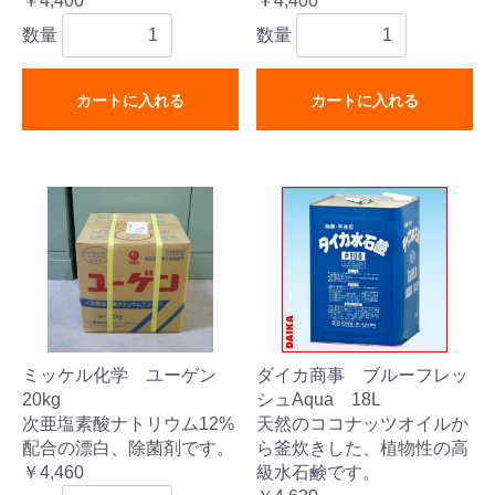
￥4,400
￥4,400
数量
数量
カートに入れる
カートに入れる
ミッケル化学 ユーゲン
ダイカ商事 ブルーフレッ
20kg
シュAqua 18L
次亜塩素酸ナトリウム12%
天然のココナッツオイルか
配合の漂白、除菌剤です。
ら釜炊きした、植物性の高
￥4,460
級水石鹸です。