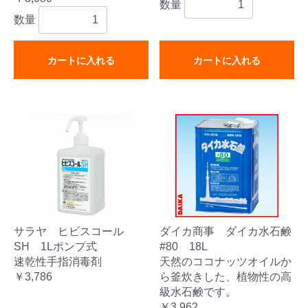
数量
数量
カートに入れる
カートに入れる
サラヤ ヒビスコール
ダイカ商事 ダイカ水石鹸
SH 1Lポンプ式
#80 18L
速乾性手指消毒剤
天然のココナッツオイルか
￥3,786
ら釜炊きした、植物性の高
級水石鹸です。
￥3,962