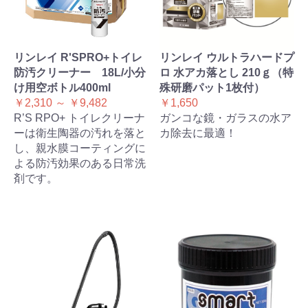
リンレイ R'SPRO+トイレ
リンレイ ウルトラハードプ
防汚クリーナー 18L/小分
ロ 水アカ落とし 210ｇ（特
け用空ボトル400ml
殊研磨パット1枚付）
￥2,310 ～ ￥9,482
￥1,650
R’S RPO+ トイレクリーナ
ガンコな鏡・ガラスの水ア
ーは衛生陶器の汚れを落と
カ除去に最適！
し、親水膜コーティングに
よる防汚効果のある日常洗
剤です。