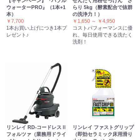
【キャンペーン】『バブル
せんたく用粉せっけん さ
ウォーターPRO』（1本+1
らり 5kg（酵素配合で抜群
本）
の洗浄力！）
￥7,700
￥1,650 ～ ￥4,950
1本お買い上げにつき1本プ
コストパフォーマンスに優
レゼント♪
れ、毎日使用できる洗たく
洗剤！
リンレイ RD-コードレスⅡ
リンレイ ファストグリップ
フォルツァ（業務用ドライ
（即効セラミック床用滑り