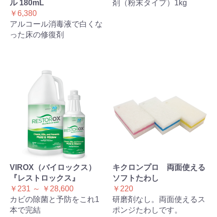
ル 180mL
剤（粉末タイプ）1kg
￥6,380
アルコール消毒液で白くな
った床の修復剤
VIROX（バイロックス）
キクロンプロ 両面使える
『レストロックス』
ソフトたわし
￥231 ～ ￥28,600
￥220
カビの除菌と予防をこれ1
研磨剤なし。両面使えるス
本で完結
ポンジたわしです。