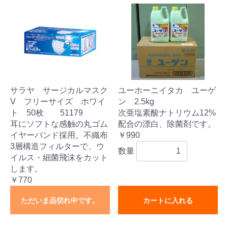
サラヤ サージカルマスク
ユーホーニイタカ ユーゲ
V フリーサイズ ホワイ
ン 2.5kg
ト 50枚 51179
次亜塩素酸ナトリウム12%
耳にソフトな感触の丸ゴム
配合の漂白、除菌剤です。
イヤーバンド採用。不織布
￥990
3層構造フィルターで、ウ
数量
イルス・細菌飛沫をカット
します。
￥770
ただいま品切れ中です。
カートに入れる