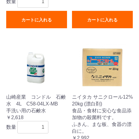
数量
カートに入れる
カートに入れる
山崎産業 コンドル 石鹸
ニイタカ サニクロール12%
水 4L C58-04LX-MB
20kg (漂白剤)
手洗い用の石鹸水
食品・食材に安心な食品添
￥2,618
加物の殺菌料です。
ふきん、まな板、食器の漂
数量
白に。
￥2,992