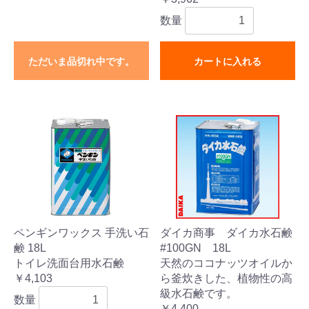
数量
ただいま品切れ中です。
カートに入れる
ペンギンワックス 手洗い石
ダイカ商事 ダイカ水石鹸
鹸 18L
#100GN 18L
トイレ洗面台用水石鹸
天然のココナッツオイルか
￥4,103
ら釜炊きした、植物性の高
級水石鹸です。
数量
￥4,400