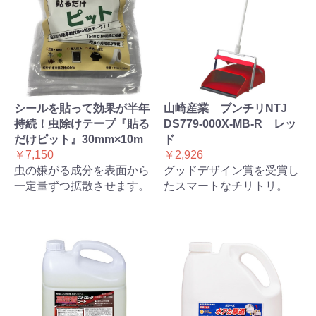
シールを貼って効果が半年
山崎産業 ブンチリNTJ
持続！虫除けテープ『貼る
DS779-000X-MB-R レッ
だけピット』30mm×10m
ド
￥7,150
￥2,926
虫の嫌がる成分を表面から
グッドデザイン賞を受賞し
一定量ずつ拡散させます。
たスマートなチリトリ。