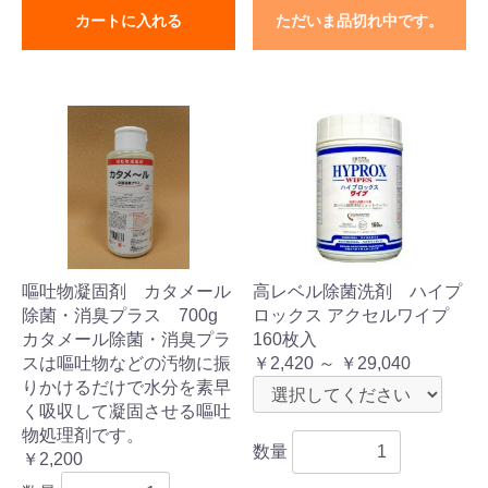
カートに入れる
ただいま品切れ中です。
嘔吐物凝固剤 カタメール
高レベル除菌洗剤 ハイプ
除菌・消臭プラス 700g
ロックス アクセルワイプ
カタメール除菌・消臭プラ
160枚入
スは嘔吐物などの汚物に振
￥2,420 ～ ￥29,040
りかけるだけで水分を素早
く吸収して凝固させる嘔吐
物処理剤です。
数量
￥2,200