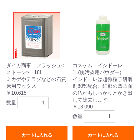
ダイカ商事 フラッシュ<
コスケム イシドーレ
ストーン> 18L
1L(銃汚染用パウダー)
ミカゲやテラゾなどの石質
イシドーレは超微粒子研磨
床用ワックス
剤80%配合、細部の凹凸面
￥10,615
の汚れもしっかりとかき出
して除去します。
数量
￥13,090
数量
カートに入れる
カートに入れる