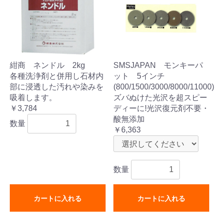
紺商 ネンドル 2kg
SMSJAPAN モンキーパ
各種洗浄剤と併用し石材内
ット 5インチ
部に浸透した汚れや染みを
(800/1500/3000/8000/11000)
吸着します。
ズバぬけた光沢を超スピー
￥3,784
ディーに!光沢復元剤不要・
酸無添加
数量
￥6,363
数量
カートに入れる
カートに入れる