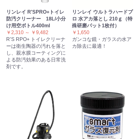
リンレイ R'SPRO+トイレ
リンレイ ウルトラハードプ
防汚クリーナー 18L/小分
ロ 水アカ落とし 210ｇ（特
け用空ボトル400ml
殊研磨パット1枚付）
￥2,310 ～ ￥9,482
￥1,650
R’S RPO+ トイレクリーナ
ガンコな鏡・ガラスの水ア
ーは衛生陶器の汚れを落と
カ除去に最適！
し、親水膜コーティングに
よる防汚効果のある日常洗
剤です。