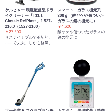
ケルヒャー 環境配慮型ドラ
スマート ガラス復元剤
イクリーナー『T11/1
300ｇ（酸ヤケや傷ついた
Classic Re!Plast 』1.527-
ガラスの鏡の復元に）
210.0（1527-2100）
￥4,620
￥27,500
酸ヤケや傷ついたガラスの
サステイナブルで革新的。
鏡の復元に
エコで丈夫、しかも軽量。
大一産業 E-スクラブランチ
カスタム 黒球式暑さ指数