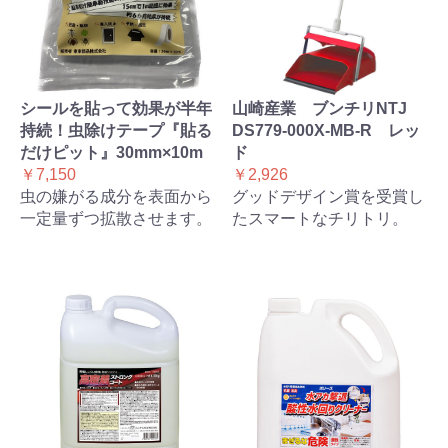
シールを貼って効果が半年
山崎産業 ブンチリNTJ
持続！虫除けテープ『貼る
DS779-000X-MB-R レッ
だけピット』30mm×10m
ド
￥7,150
￥2,926
虫の嫌がる成分を表面から
グッドデザイン賞を受賞し
一定量ずつ拡散させます。
たスマートなチリトリ。