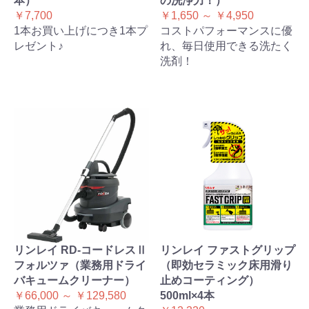
本）
の洗浄力！）
￥7,700
￥1,650 ～ ￥4,950
1本お買い上げにつき1本プ
コストパフォーマンスに優
レゼント♪
れ、毎日使用できる洗たく
洗剤！
リンレイ RD-コードレスⅡ
リンレイ ファストグリップ
フォルツァ（業務用ドライ
（即効セラミック床用滑り
バキュームクリーナー）
止めコーティング）
￥66,000 ～ ￥129,580
500ml×4本