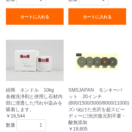
カートに入れる
カートに入れる
紺商 ネンドル 10kg
SMSJAPAN モンキーパ
各種洗浄剤と併用し石材内
ット 20インチ
部に浸透した汚れや染みを
(800/1500/3000/8000/11000)
吸着します。
ズバぬけた光沢を超スピー
￥16,544
ディーに!光沢復元剤不要・
酸無添加
数量
￥19,805