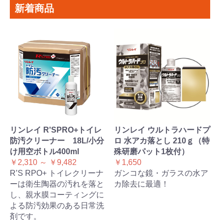
新着商品
リンレイ R'SPRO+トイレ
リンレイ ウルトラハードプ
防汚クリーナー 18L/小分
ロ 水アカ落とし 210ｇ（特
け用空ボトル400ml
殊研磨パット1枚付）
￥2,310 ～ ￥9,482
￥1,650
R’S RPO+ トイレクリーナ
ガンコな鏡・ガラスの水ア
ーは衛生陶器の汚れを落と
カ除去に最適！
し、親水膜コーティングに
よる防汚効果のある日常洗
剤です。