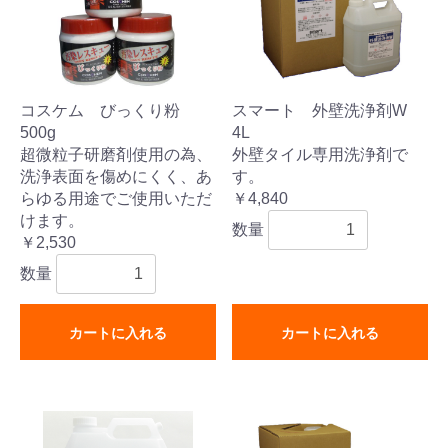
コスケム びっくり粉
スマート 外壁洗浄剤W
500g
4L
超微粒子研磨剤使用の為、
外壁タイル専用洗浄剤で
洗浄表面を傷めにくく、あ
す。
らゆる用途でご使用いただ
￥4,840
けます。
数量
￥2,530
数量
カートに入れる
カートに入れる