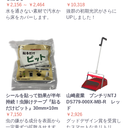
￥2,156 ～ ￥2,464
￥10,318
水を通さない素材で汚水か
抜群の初期光沢がさらに
ら床をカバーします。
UPしました！
シールを貼って効果が半年
山崎産業 ブンチリNTJ
持続！虫除けテープ『貼る
DS779-000X-MB-R レッ
だけピット』30mm×10m
ド
￥7,150
￥2,926
虫の嫌がる成分を表面から
グッドデザイン賞を受賞し
一定量ずつ拡散させます。
たスマートなチリトリ。