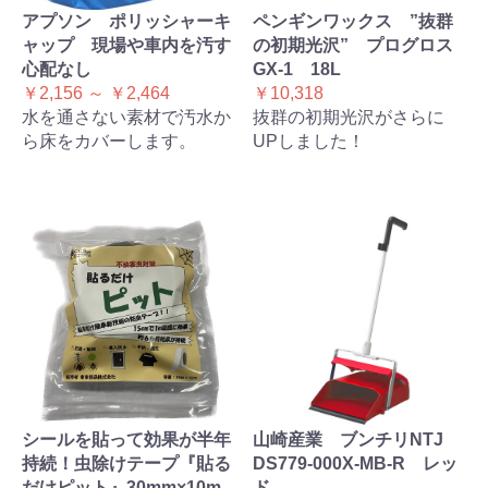
アプソン ポリッシャーキ
ペンギンワックス ”抜群
ャップ 現場や車内を汚す
の初期光沢” プログロス
心配なし
GX-1 18L
￥2,156 ～ ￥2,464
￥10,318
水を通さない素材で汚水か
抜群の初期光沢がさらに
ら床をカバーします。
UPしました！
シールを貼って効果が半年
山崎産業 ブンチリNTJ
持続！虫除けテープ『貼る
DS779-000X-MB-R レッ
だけピット』30mm×10m
ド