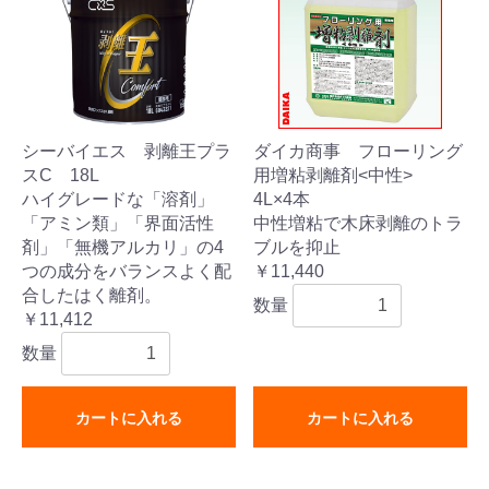
シーバイエス 剥離王プラ
ダイカ商事 フローリング
スC 18L
用増粘剥離剤<中性>
ハイグレードな「溶剤」
4L×4本
「アミン類」「界面活性
中性増粘で木床剥離のトラ
剤」「無機アルカリ」の4
ブルを抑止
つの成分をバランスよく配
￥11,440
合したはく離剤。
数量
￥11,412
数量
カートに入れる
カートに入れる