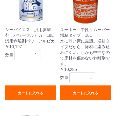
シーバイエス 汎用剥離
ユーホー 中性リムーバー
剤 パワーフルビカ 18L
増粘タイプ 18L
汎用剥離剤パワーフルビカ
水に弱い床に最適。増粘タ
￥10,197
イプだから、床材に染み込
みにくい。しかも中性なの
数量
で床材を傷めない剥離剤で
す。
￥10,285
数量
カートに入れる
カートに入れる