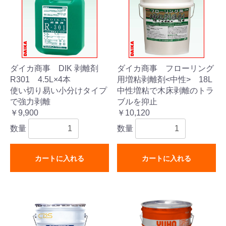
ダイカ商事 DIK 剥離剤
ダイカ商事 フローリング
R301 4.5L×4本
用増粘剥離剤<中性> 18L
使い切り易い小分けタイプ
中性増粘で木床剥離のトラ
で強力剥離
ブルを抑止
￥9,900
￥10,120
数量
数量
カートに入れる
カートに入れる