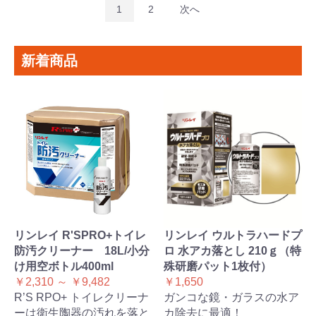
1
2
次へ
新着商品
リンレイ R'SPRO+トイレ
リンレイ ウルトラハードプ
防汚クリーナー 18L/小分
ロ 水アカ落とし 210ｇ（特
け用空ボトル400ml
殊研磨パット1枚付）
￥2,310 ～ ￥9,482
￥1,650
R’S RPO+ トイレクリーナ
ガンコな鏡・ガラスの水ア
ーは衛生陶器の汚れを落と
カ除去に最適！