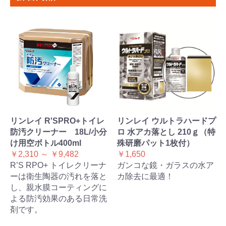
リンレイ R'SPRO+トイレ
リンレイ ウルトラハードプ
防汚クリーナー 18L/小分
ロ 水アカ落とし 210ｇ（特
け用空ボトル400ml
殊研磨パット1枚付）
￥2,310 ～ ￥9,482
￥1,650
R’S RPO+ トイレクリーナ
ガンコな鏡・ガラスの水ア
ーは衛生陶器の汚れを落と
カ除去に最適！
し、親水膜コーティングに
よる防汚効果のある日常洗
剤です。