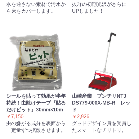
水を通さない素材で汚水か
抜群の初期光沢がさらに
ら床をカバーします。
UPしました！
シールを貼って効果が半年
山崎産業 ブンチリNTJ
持続！虫除けテープ『貼る
DS779-000X-MB-R レッ
だけピット』30mm×10m
ド
￥7,150
￥2,926
虫の嫌がる成分を表面から
グッドデザイン賞を受賞し
一定量ずつ拡散させます。
たスマートなチリトリ。