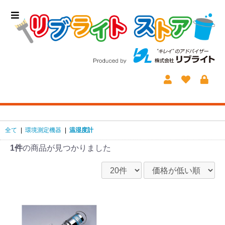
全て
|
環境測定機器
|
温湿度計
1件
の商品が見つかりました