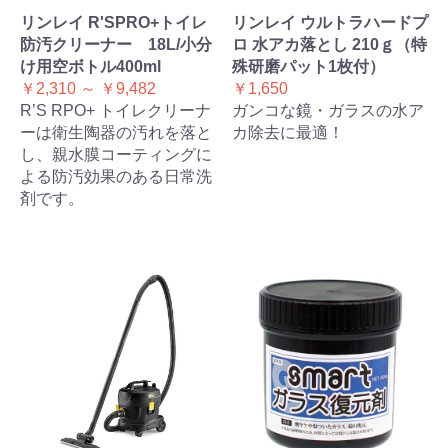
リンレイ R'SPRO+トイレ
リンレイ ウルトラハードプ
防汚クリーナー 18L/小分
ロ 水アカ落とし 210ｇ（特
け用空ボトル400ml
殊研磨パット1枚付）
￥2,310 ～ ￥9,482
￥1,650
R’S RPO+ トイレクリーナ
ガンコな鏡・ガラスの水ア
ーは衛生陶器の汚れを落と
カ除去に最適！
し、親水膜コーティングに
よる防汚効果のある日常洗
剤です。