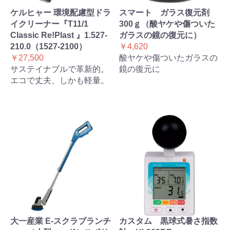
ケルヒャー 環境配慮型ドラ
スマート ガラス復元剤
イクリーナー『T11/1
300ｇ（酸ヤケや傷ついた
Classic Re!Plast 』1.527-
ガラスの鏡の復元に）
210.0（1527-2100）
￥4,620
￥27,500
酸ヤケや傷ついたガラスの
サステイナブルで革新的。
鏡の復元に
エコで丈夫、しかも軽量。
大一産業 E-スクラブランチ
カスタム 黒球式暑さ指数