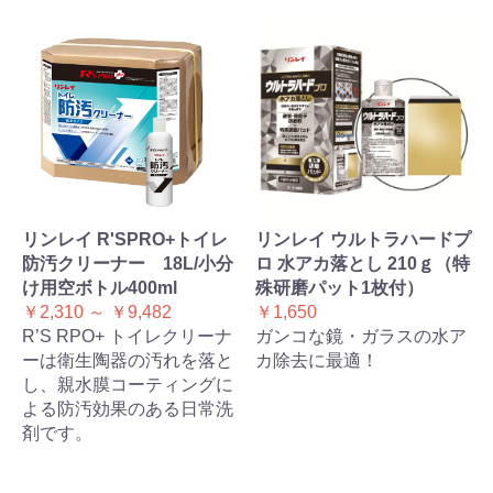
リンレイ R'SPRO+トイレ
リンレイ ウルトラハードプ
防汚クリーナー 18L/小分
ロ 水アカ落とし 210ｇ（特
け用空ボトル400ml
殊研磨パット1枚付）
￥2,310 ～ ￥9,482
￥1,650
R’S RPO+ トイレクリーナ
ガンコな鏡・ガラスの水ア
ーは衛生陶器の汚れを落と
カ除去に最適！
し、親水膜コーティングに
よる防汚効果のある日常洗
剤です。