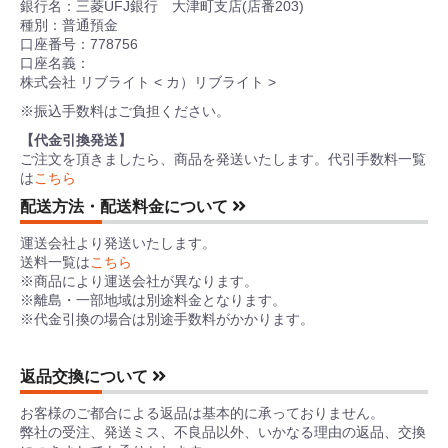
銀行名：三菱UFJ銀行 大津町支店(店番203)
種別：普通預金
口座番号：778756
口座名義：
株式会社 リブライト < カ）リブライト >
※振込手数料はご負担ください。
【代金引換発送】
ご注文を頂きましたら、商品を発送いたします。代引手数料一覧
は
こちら
配送方法・配送料金について
運送会社より発送いたします。
送料一覧は
こちら
※商品により運送会社が異なります。
※離島・一部地域は別途料金となります。
※代金引換の場合は別途手数料がかかります。
返品交換について
お客様のご都合による返品は基本的に承っておりません。
弊社の受注、発送ミス、不良品以外、いかなる理由の返品、交換