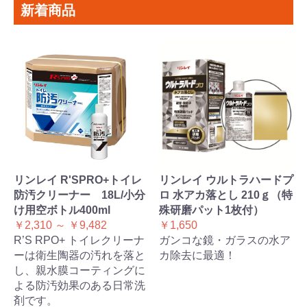
新着商品
リンレイ R'SPRO+トイレ
リンレイ ウルトラハードプ
防汚クリーナー 18L/小分
ロ 水アカ落とし 210ｇ（特
け用空ボトル400ml
殊研磨パット1枚付）
￥2,310 ～ ￥9,482
￥1,650
R’S RPO+ トイレクリーナ
ガンコな鏡・ガラスの水ア
ーは衛生陶器の汚れを落と
カ除去に最適！
し、親水膜コーティングに
よる防汚効果のある日常洗
剤です。