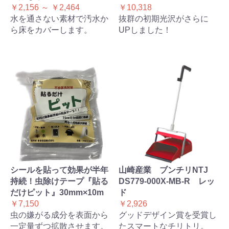
￥2,156 ～ ￥2,464
￥10,318
水を通さない素材で汚水か
抜群の初期光沢がさらに
ら床をカバーします。
UPしました！
シールを貼って効果が半年
山崎産業 ブンチリNTJ
持続！虫除けテープ『貼る
DS779-000X-MB-R レッ
だけピット』30mm×10m
ド
￥7,150
￥2,926
虫の嫌がる成分を表面から
グッドデザイン賞を受賞し
一定量ずつ拡散させます。
たスマートなチリトリ。