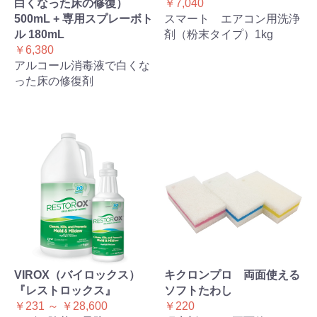
白くなった床の修復）
￥7,040
500mL + 専用スプレーボト
スマート エアコン用洗浄
ル 180mL
剤（粉末タイプ）1kg
￥6,380
アルコール消毒液で白くな
った床の修復剤
VIROX（バイロックス）
キクロンプロ 両面使える
『レストロックス』
ソフトたわし
￥231 ～ ￥28,600
￥220