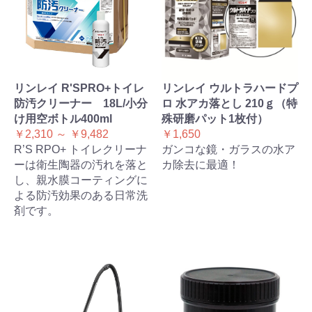
リンレイ R'SPRO+トイレ
リンレイ ウルトラハードプ
防汚クリーナー 18L/小分
ロ 水アカ落とし 210ｇ（特
け用空ボトル400ml
殊研磨パット1枚付）
￥2,310 ～ ￥9,482
￥1,650
R’S RPO+ トイレクリーナ
ガンコな鏡・ガラスの水ア
ーは衛生陶器の汚れを落と
カ除去に最適！
し、親水膜コーティングに
よる防汚効果のある日常洗
剤です。