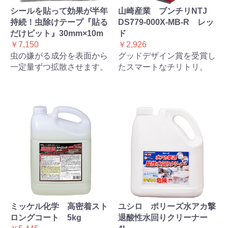
シールを貼って効果が半年
山崎産業 ブンチリNTJ
持続！虫除けテープ『貼る
DS779-000X-MB-R レッ
だけピット』30mm×10m
ド
￥7,150
￥2,926
虫の嫌がる成分を表面から
グッドデザイン賞を受賞し
一定量ずつ拡散させます。
たスマートなチリトリ。
ミッケル化学 高密着スト
ユシロ ポリーズ水アカ撃
ロングコート 5kg
退酸性水回りクリーナー