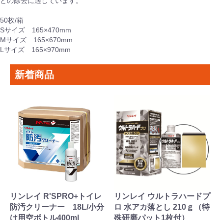
どの除去に適しています。
50枚/箱
Sサイズ 165×470mm
Mサイズ 165×670mm
Lサイズ 165×970mm
新着商品
リンレイ R'SPRO+トイレ
リンレイ ウルトラハードプ
防汚クリーナー 18L/小分
ロ 水アカ落とし 210ｇ（特
け用空ボトル400ml
殊研磨パット1枚付）