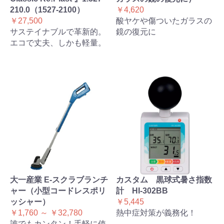
210.0（1527-2100）
￥4,620
￥27,500
酸ヤケや傷ついたガラスの
サステイナブルで革新的。
鏡の復元に
エコで丈夫、しかも軽量。
大一産業 E-スクラブランチ
カスタム 黒球式暑さ指数
ャー（小型コードレスポリ
計 HI-302BB
ッシャー）
￥5,445
￥1,760 ～ ￥32,780
熱中症対策が義務化！
誰でもカンタン！手軽に使