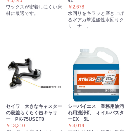
￥5,445
4L
ワックスが密着しにくい床
￥2,678
材に最適です。
水回りをキラッと磨き上げ
る水アカ撃退酸性水回りク
リーナー。
セイワ 大きなキャスター
シーバイエス 業務用油汚
の段差らくらく缶キャリ
れ用洗浄剤 オイルバスタ
ー PK-75USET0
ーEX 5L
￥13,310
￥3,014