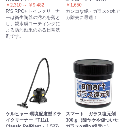
￥2,310 ～ ￥9,482
￥1,650
R’S RPO+ トイレクリーナ
ガンコな鏡・ガラスの水ア
ーは衛生陶器の汚れを落と
カ除去に最適！
し、親水膜コーティングに
よる防汚効果のある日常洗
剤です。
ケルヒャー 環境配慮型ドラ
スマート ガラス復元剤
イクリーナー『T11/1
300ｇ（酸ヤケや傷ついた
Classic Re!Plast 』1.527-
ガラスの鏡の復元に）