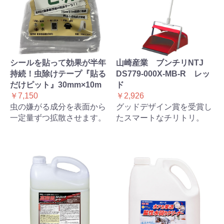
シールを貼って効果が半年
山崎産業 ブンチリNTJ
持続！虫除けテープ『貼る
DS779-000X-MB-R レッ
だけピット』30mm×10m
ド
￥7,150
￥2,926
虫の嫌がる成分を表面から
グッドデザイン賞を受賞し
一定量ずつ拡散させます。
たスマートなチリトリ。