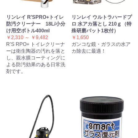
リンレイ R'SPRO+トイレ
リンレイ ウルトラハードプ
防汚クリーナー 18L/小分
ロ 水アカ落とし 210ｇ（特
け用空ボトル400ml
殊研磨パット1枚付）
￥2,310 ～ ￥9,482
￥1,650
R’S RPO+ トイレクリーナ
ガンコな鏡・ガラスの水ア
ーは衛生陶器の汚れを落と
カ除去に最適！
し、親水膜コーティングに
よる防汚効果のある日常洗
剤です。