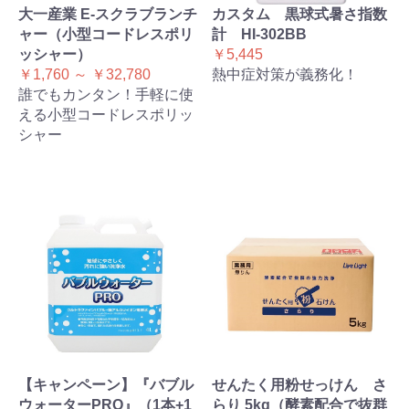
大一産業 E-スクラブランチ
カスタム 黒球式暑さ指数
ャー（小型コードレスポリ
計 HI-302BB
ッシャー）
￥5,445
￥1,760 ～ ￥32,780
熱中症対策が義務化！
誰でもカンタン！手軽に使
える小型コードレスポリッ
シャー
【キャンペーン】『バブル
せんたく用粉せっけん さ
ウォーターPRO』（1本+1
らり 5kg（酵素配合で抜群