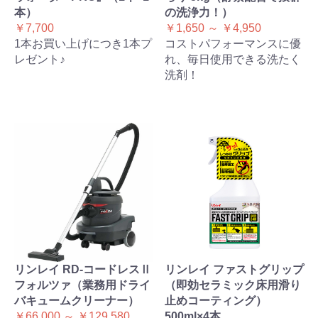
本）
の洗浄力！）
￥7,700
￥1,650 ～ ￥4,950
1本お買い上げにつき1本プ
コストパフォーマンスに優
レゼント♪
れ、毎日使用できる洗たく
洗剤！
リンレイ RD-コードレスⅡ
リンレイ ファストグリップ
フォルツァ（業務用ドライ
（即効セラミック床用滑り
バキュームクリーナー）
止めコーティング）
￥66,000 ～ ￥129,580
500ml×4本