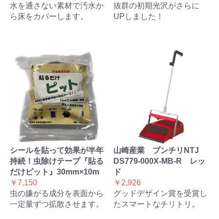
水を通さない素材で汚水か
抜群の初期光沢がさらに
ら床をカバーします。
UPしました！
シールを貼って効果が半年
山崎産業 ブンチリNTJ
持続！虫除けテープ『貼る
DS779-000X-MB-R レッ
だけピット』30mm×10m
ド
￥7,150
￥2,926
虫の嫌がる成分を表面から
グッドデザイン賞を受賞し
一定量ずつ拡散させます。
たスマートなチリトリ。