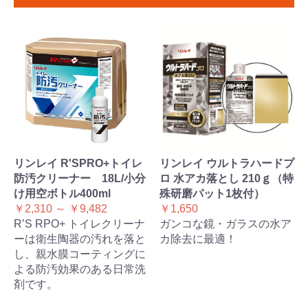
リンレイ R'SPRO+トイレ
リンレイ ウルトラハードプ
防汚クリーナー 18L/小分
ロ 水アカ落とし 210ｇ（特
け用空ボトル400ml
殊研磨パット1枚付）
￥2,310 ～ ￥9,482
￥1,650
R’S RPO+ トイレクリーナ
ガンコな鏡・ガラスの水ア
ーは衛生陶器の汚れを落と
カ除去に最適！
し、親水膜コーティングに
よる防汚効果のある日常洗
剤です。